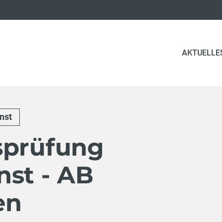
AKTUELLE
nst
sprüfung
nst - AB
en