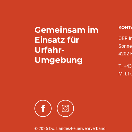
Gemeinsam im
KONT
Einsatz für
OBR I
Sonne
Urfahr-
4202 
Umgebung
T: +4
M: bfk
(neues Fenster)
(neues Fenster)
© 2026 Oö. Landes-Feuerwehrverband