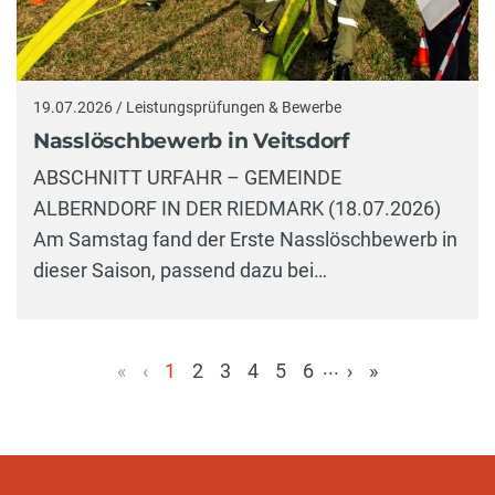
19.07.2026 / Leistungsprüfungen & Bewerbe
Nasslöschbewerb in Veitsdorf
ABSCHNITT URFAHR – GEMEINDE
ALBERNDORF IN DER RIEDMARK (18.07.2026)
Am Samstag fand der Erste Nasslöschbewerb in
dieser Saison, passend dazu bei…
...
«
‹
1
2
3
4
5
6
›
»
(aktuell)