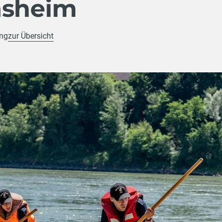
nsheim
ung
zur Übersicht