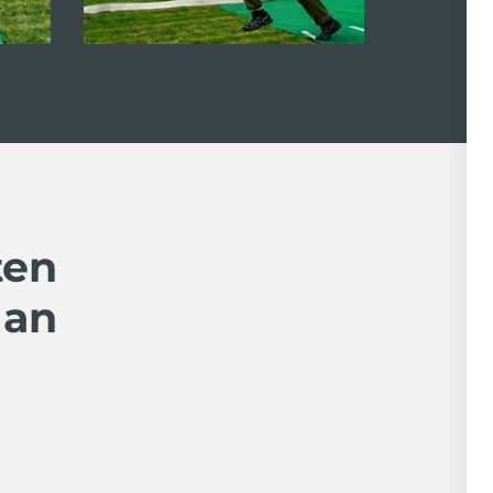
ten
 an