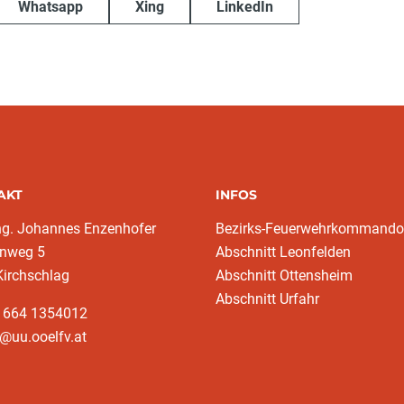
Whatsapp
Xing
LinkedIn
AKT
INFOS
ng. Johannes Enzenhofer
Bezirks-Feuerwehrkommando
nweg 5
Abschnitt Leonfelden
Kirchschlag
Abschnitt Ottensheim
Abschnitt Urfahr
3 664 1354012
@uu.ooelfv.at