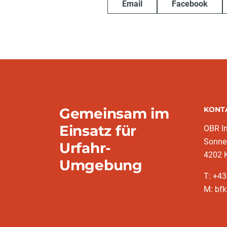
Email
Facebook
Gemeinsam im
KONT
Einsatz für
OBR I
Sonne
Urfahr-
4202 
Umgebung
T: +4
M: bfk