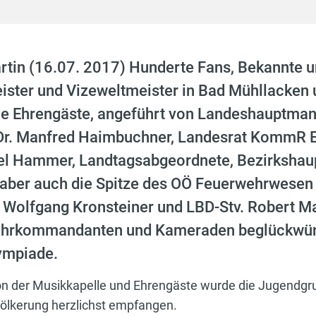
artin (16.07. 2017) Hunderte Fans, Bekannte
ster und Vizeweltmeister in Bad Mühllacken u
che Ehrengäste, angeführt von Landeshauptma
Dr. Manfred Haimbuchner, Landesrat KommR 
el Hammer, Landtagsabgeordnete, Bezirkshau
 aber auch die Spitze des OÖ Feuerwehrwesen
 Wolfgang Kronsteiner und LBD-Stv. Robert Ma
ehrkommandanten und Kameraden beglückwün
ympiade.
von der Musikkapelle und Ehrengäste wurde die Jugendgr
lkerung herzlichst empfangen.