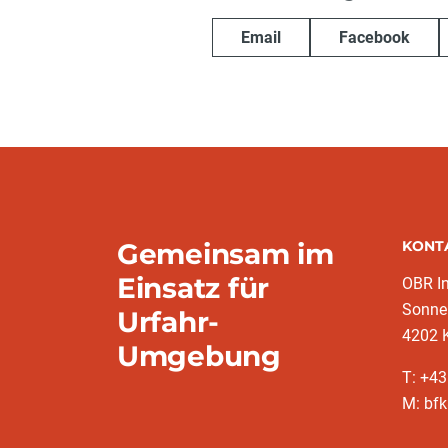
Email
Facebook
Gemeinsam im
KONT
Einsatz für
OBR I
Sonne
Urfahr-
4202 
Umgebung
T: +4
M: bfk