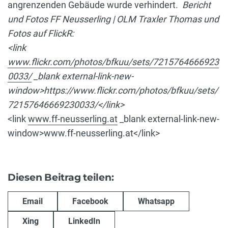
angrenzenden Gebäude wurde verhindert.
Bericht
und Fotos FF Neusserling | OLM Traxler Thomas und
Fotos auf FlickR:
<link
www.flickr.com/photos/bfkuu/sets/7215764666923
0033/
_blank external-link-new-
window>https://www.flickr.com/photos/bfkuu/sets/
72157646669230033/</link>
<link
www.ff-neusserling.at
_blank external-link-new-
window>www.ff-neusserling.at</link>
Diesen Beitrag teilen:
Email
Facebook
Whatsapp
Xing
LinkedIn