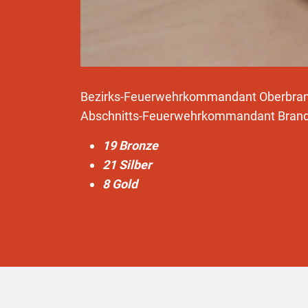
Bezirks-Feuerwehrkommandant Oberbrand
Abschnitts-Feuerwehrkommandant Brandrat
19 Bronze
21 Silber
8 Gold