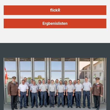
flickR
Ergbenislisten